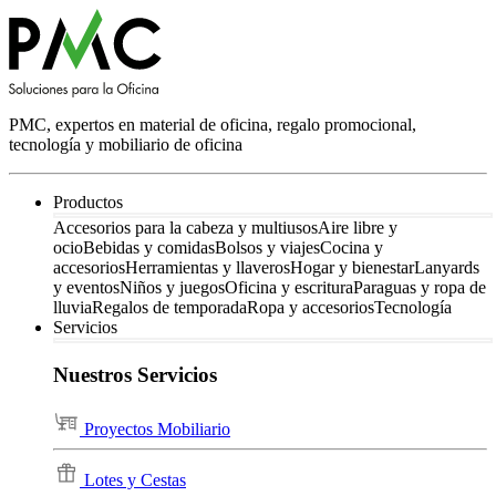
PMC, expertos en material de oficina, regalo promocional,
tecnología y mobiliario de oficina
Productos
Accesorios para la cabeza y multiusos
Aire libre y
ocio
Bebidas y comidas
Bolsos y viajes
Cocina y
accesorios
Herramientas y llaveros
Hogar y bienestar
Lanyards
y eventos
Niños y juegos
Oficina y escritura
Paraguas y ropa de
lluvia
Regalos de temporada
Ropa y accesorios
Tecnología
Servicios
Nuestros Servicios
Proyectos Mobiliario
Lotes y Cestas