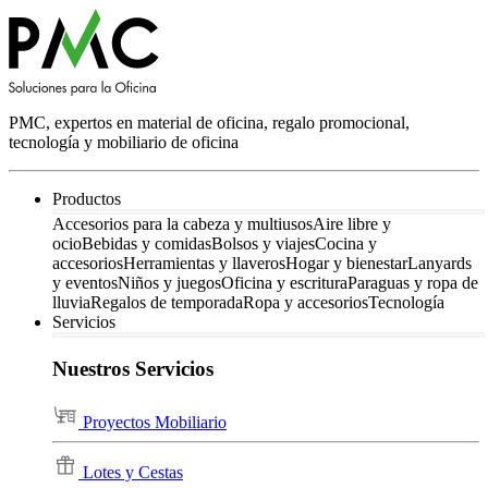
PMC, expertos en material de oficina, regalo promocional,
tecnología y mobiliario de oficina
Productos
Accesorios para la cabeza y multiusos
Aire libre y
ocio
Bebidas y comidas
Bolsos y viajes
Cocina y
accesorios
Herramientas y llaveros
Hogar y bienestar
Lanyards
y eventos
Niños y juegos
Oficina y escritura
Paraguas y ropa de
lluvia
Regalos de temporada
Ropa y accesorios
Tecnología
Servicios
Nuestros Servicios
Proyectos Mobiliario
Lotes y Cestas