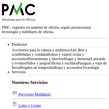
PMC, expertos en material de oficina, regalo promocional,
tecnología y mobiliario de oficina
Productos
Accesorios para la cabeza y multiusos
Aire libre y
ocio
Bebidas y comidas
Bolsos y viajes
Cocina y
accesorios
Herramientas y llaveros
Hogar y bienestar
Lanyards
y eventos
Niños y juegos
Oficina y escritura
Paraguas y ropa de
lluvia
Regalos de temporada
Ropa y accesorios
Tecnología
Servicios
Nuestros Servicios
Proyectos Mobiliario
Lotes y Cestas