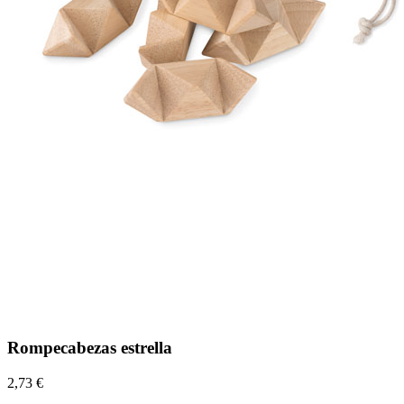
Rompecabezas estrella
2,73 €