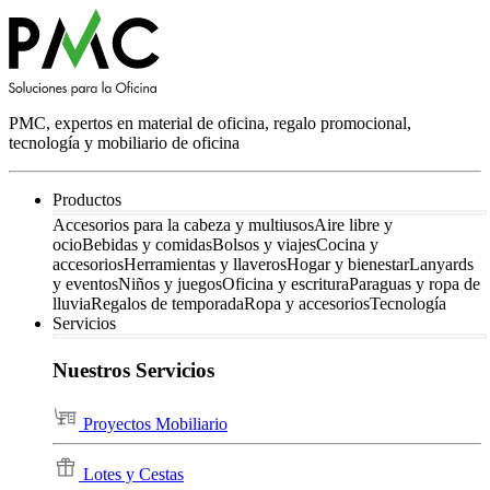
PMC, expertos en material de oficina, regalo promocional,
tecnología y mobiliario de oficina
Productos
Accesorios para la cabeza y multiusos
Aire libre y
ocio
Bebidas y comidas
Bolsos y viajes
Cocina y
accesorios
Herramientas y llaveros
Hogar y bienestar
Lanyards
y eventos
Niños y juegos
Oficina y escritura
Paraguas y ropa de
lluvia
Regalos de temporada
Ropa y accesorios
Tecnología
Servicios
Nuestros Servicios
Proyectos Mobiliario
Lotes y Cestas