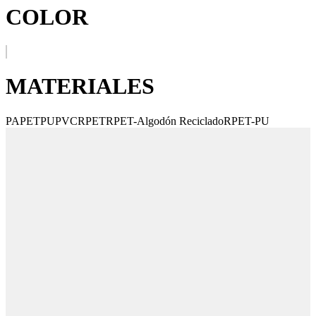
COLOR
MATERIALES
PA
PET
PU
PVC
RPET
RPET-Algodón Reciclado
RPET-PU