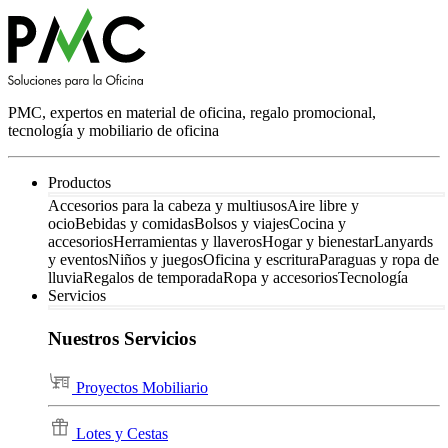
PMC, expertos en material de oficina, regalo promocional,
tecnología y mobiliario de oficina
Productos
Accesorios para la cabeza y multiusos
Aire libre y
ocio
Bebidas y comidas
Bolsos y viajes
Cocina y
accesorios
Herramientas y llaveros
Hogar y bienestar
Lanyards
y eventos
Niños y juegos
Oficina y escritura
Paraguas y ropa de
lluvia
Regalos de temporada
Ropa y accesorios
Tecnología
Servicios
Nuestros Servicios
Proyectos Mobiliario
Lotes y Cestas