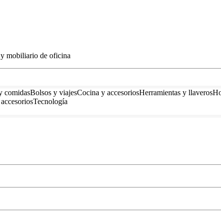
y mobiliario de oficina
y comidas
Bolsos y viajes
Cocina y accesorios
Herramientas y llaveros
Ho
accesorios
Tecnología