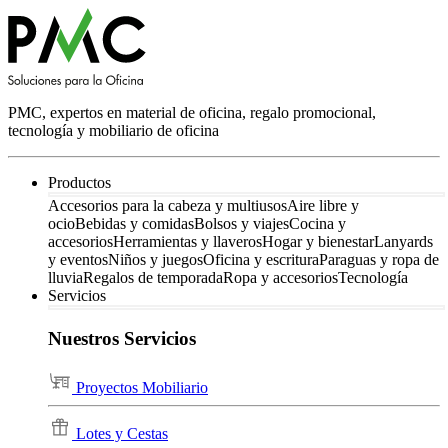
PMC, expertos en material de oficina, regalo promocional,
tecnología y mobiliario de oficina
Productos
Accesorios para la cabeza y multiusos
Aire libre y
ocio
Bebidas y comidas
Bolsos y viajes
Cocina y
accesorios
Herramientas y llaveros
Hogar y bienestar
Lanyards
y eventos
Niños y juegos
Oficina y escritura
Paraguas y ropa de
lluvia
Regalos de temporada
Ropa y accesorios
Tecnología
Servicios
Nuestros Servicios
Proyectos Mobiliario
Lotes y Cestas