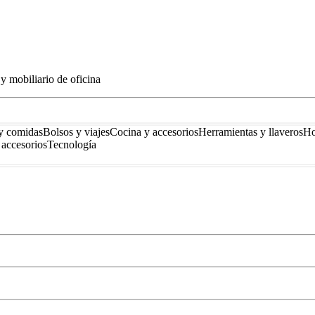
y mobiliario de oficina
y comidas
Bolsos y viajes
Cocina y accesorios
Herramientas y llaveros
Ho
accesorios
Tecnología