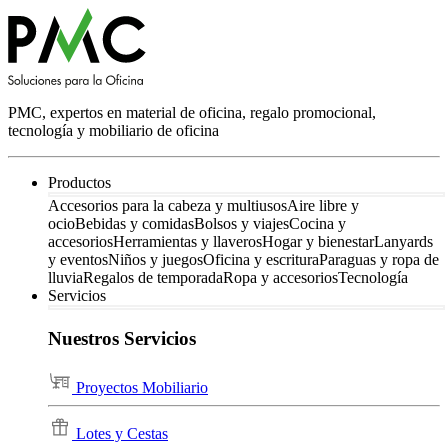
PMC, expertos en material de oficina, regalo promocional,
tecnología y mobiliario de oficina
Productos
Accesorios para la cabeza y multiusos
Aire libre y
ocio
Bebidas y comidas
Bolsos y viajes
Cocina y
accesorios
Herramientas y llaveros
Hogar y bienestar
Lanyards
y eventos
Niños y juegos
Oficina y escritura
Paraguas y ropa de
lluvia
Regalos de temporada
Ropa y accesorios
Tecnología
Servicios
Nuestros Servicios
Proyectos Mobiliario
Lotes y Cestas