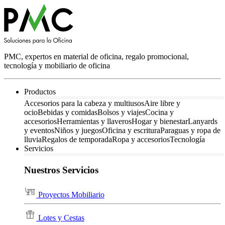
PMC, expertos en material de oficina, regalo promocional,
tecnología y mobiliario de oficina
Productos
Accesorios para la cabeza y multiusos
Aire libre y
ocio
Bebidas y comidas
Bolsos y viajes
Cocina y
accesorios
Herramientas y llaveros
Hogar y bienestar
Lanyards
y eventos
Niños y juegos
Oficina y escritura
Paraguas y ropa de
lluvia
Regalos de temporada
Ropa y accesorios
Tecnología
Servicios
Nuestros Servicios
Proyectos Mobiliario
Lotes y Cestas