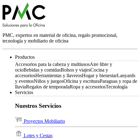
PMC, expertos en material de oficina, regalo promocional,
tecnología y mobiliario de oficina
Productos
Accesorios para la cabeza y multiusos
Aire libre y
ocio
Bebidas y comidas
Bolsos y viajes
Cocina y
accesorios
Herramientas y llaveros
Hogar y bienestar
Lanyards
y eventos
Niños y juegos
Oficina y escritura
Paraguas y ropa de
lluvia
Regalos de temporada
Ropa y accesorios
Tecnología
Servicios
Nuestros Servicios
Proyectos Mobiliario
Lotes y Cestas