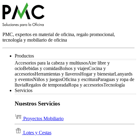
PMC, expertos en material de oficina, regalo promocional,
tecnología y mobiliario de oficina
Productos
Accesorios para la cabeza y multiusos
Aire libre y
ocio
Bebidas y comidas
Bolsos y viajes
Cocina y
accesorios
Herramientas y llaveros
Hogar y bienestar
Lanyards
y eventos
Niños y juegos
Oficina y escritura
Paraguas y ropa de
lluvia
Regalos de temporada
Ropa y accesorios
Tecnología
Servicios
Nuestros Servicios
Proyectos Mobiliario
Lotes y Cestas