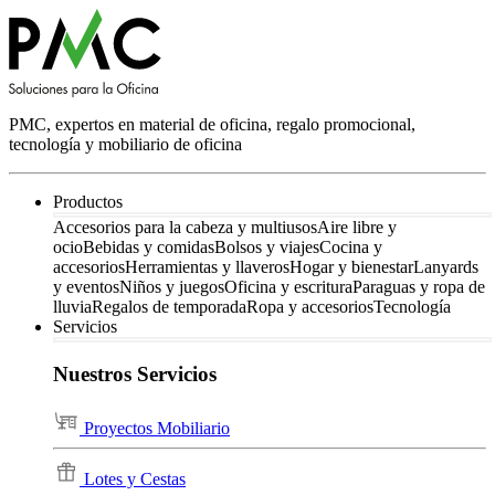
PMC, expertos en material de oficina, regalo promocional,
tecnología y mobiliario de oficina
Productos
Accesorios para la cabeza y multiusos
Aire libre y
ocio
Bebidas y comidas
Bolsos y viajes
Cocina y
accesorios
Herramientas y llaveros
Hogar y bienestar
Lanyards
y eventos
Niños y juegos
Oficina y escritura
Paraguas y ropa de
lluvia
Regalos de temporada
Ropa y accesorios
Tecnología
Servicios
Nuestros Servicios
Proyectos Mobiliario
Lotes y Cestas