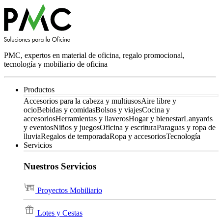
PMC, expertos en material de oficina, regalo promocional,
tecnología y mobiliario de oficina
Productos
Accesorios para la cabeza y multiusos
Aire libre y
ocio
Bebidas y comidas
Bolsos y viajes
Cocina y
accesorios
Herramientas y llaveros
Hogar y bienestar
Lanyards
y eventos
Niños y juegos
Oficina y escritura
Paraguas y ropa de
lluvia
Regalos de temporada
Ropa y accesorios
Tecnología
Servicios
Nuestros Servicios
Proyectos Mobiliario
Lotes y Cestas