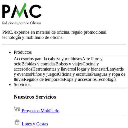
PMC, expertos en material de oficina, regalo promocional,
tecnología y mobiliario de oficina
Productos
Accesorios para la cabeza y multiusos
Aire libre y
ocio
Bebidas y comidas
Bolsos y viajes
Cocina y
accesorios
Herramientas y llaveros
Hogar y bienestar
Lanyards
y eventos
Niños y juegos
Oficina y escritura
Paraguas y ropa de
lluvia
Regalos de temporada
Ropa y accesorios
Tecnología
Servicios
Nuestros Servicios
Proyectos Mobiliario
Lotes y Cestas