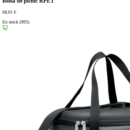
Bolsa de picnic RPET
68,01 €
En stock (995)