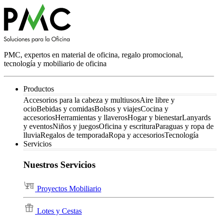
PMC, expertos en material de oficina, regalo promocional,
tecnología y mobiliario de oficina
Productos
Accesorios para la cabeza y multiusos
Aire libre y
ocio
Bebidas y comidas
Bolsos y viajes
Cocina y
accesorios
Herramientas y llaveros
Hogar y bienestar
Lanyards
y eventos
Niños y juegos
Oficina y escritura
Paraguas y ropa de
lluvia
Regalos de temporada
Ropa y accesorios
Tecnología
Servicios
Nuestros Servicios
Proyectos Mobiliario
Lotes y Cestas