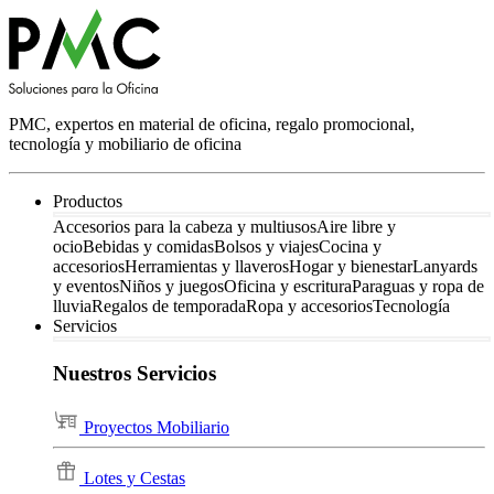
PMC, expertos en material de oficina, regalo promocional,
tecnología y mobiliario de oficina
Productos
Accesorios para la cabeza y multiusos
Aire libre y
ocio
Bebidas y comidas
Bolsos y viajes
Cocina y
accesorios
Herramientas y llaveros
Hogar y bienestar
Lanyards
y eventos
Niños y juegos
Oficina y escritura
Paraguas y ropa de
lluvia
Regalos de temporada
Ropa y accesorios
Tecnología
Servicios
Nuestros Servicios
Proyectos Mobiliario
Lotes y Cestas