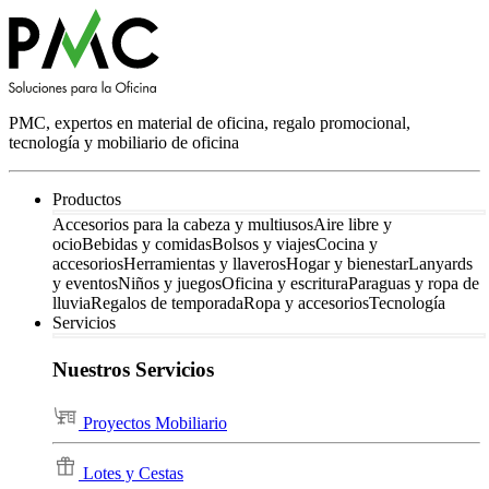
PMC, expertos en material de oficina, regalo promocional,
tecnología y mobiliario de oficina
Productos
Accesorios para la cabeza y multiusos
Aire libre y
ocio
Bebidas y comidas
Bolsos y viajes
Cocina y
accesorios
Herramientas y llaveros
Hogar y bienestar
Lanyards
y eventos
Niños y juegos
Oficina y escritura
Paraguas y ropa de
lluvia
Regalos de temporada
Ropa y accesorios
Tecnología
Servicios
Nuestros Servicios
Proyectos Mobiliario
Lotes y Cestas