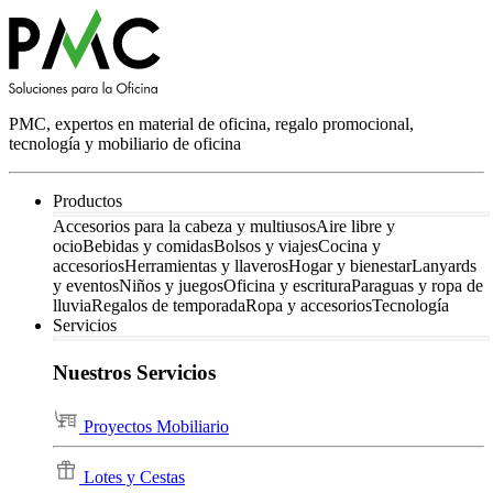
PMC, expertos en material de oficina, regalo promocional,
tecnología y mobiliario de oficina
Productos
Accesorios para la cabeza y multiusos
Aire libre y
ocio
Bebidas y comidas
Bolsos y viajes
Cocina y
accesorios
Herramientas y llaveros
Hogar y bienestar
Lanyards
y eventos
Niños y juegos
Oficina y escritura
Paraguas y ropa de
lluvia
Regalos de temporada
Ropa y accesorios
Tecnología
Servicios
Nuestros Servicios
Proyectos Mobiliario
Lotes y Cestas