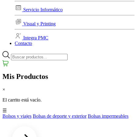
Servicio Informático
Visual y Printing
Integra PMC
Contacto
Mis Productos
×
El carrito está vacío.
☰
Bolsos y viajes
Bolsas de deporte y exterior
Bolsas impermeables