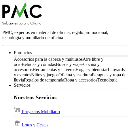
PMC, expertos en material de oficina, regalo promocional,
tecnología y mobiliario de oficina
Productos
Accesorios para la cabeza y multiusos
Aire libre y
ocio
Bebidas y comidas
Bolsos y viajes
Cocina y
accesorios
Herramientas y llaveros
Hogar y bienestar
Lanyards
y eventos
Niños y juegos
Oficina y escritura
Paraguas y ropa de
lluvia
Regalos de temporada
Ropa y accesorios
Tecnología
Servicios
Nuestros Servicios
Proyectos Mobiliario
Lotes y Cestas