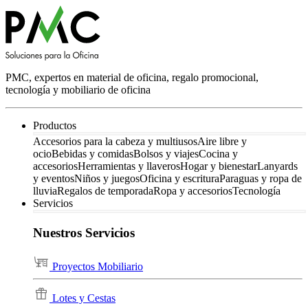
PMC, expertos en material de oficina, regalo promocional,
tecnología y mobiliario de oficina
Productos
Accesorios para la cabeza y multiusos
Aire libre y
ocio
Bebidas y comidas
Bolsos y viajes
Cocina y
accesorios
Herramientas y llaveros
Hogar y bienestar
Lanyards
y eventos
Niños y juegos
Oficina y escritura
Paraguas y ropa de
lluvia
Regalos de temporada
Ropa y accesorios
Tecnología
Servicios
Nuestros Servicios
Proyectos Mobiliario
Lotes y Cestas