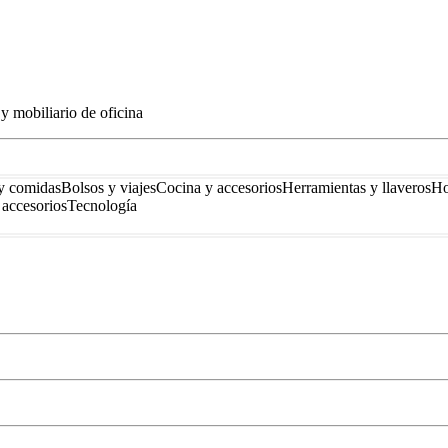
y mobiliario de oficina
y comidas
Bolsos y viajes
Cocina y accesorios
Herramientas y llaveros
Ho
accesorios
Tecnología