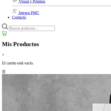
Visual y Printing
Integra PMC
Contacto
Mis Productos
×
El carrito está vacío.
☰