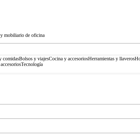
y mobiliario de oficina
y comidas
Bolsos y viajes
Cocina y accesorios
Herramientas y llaveros
Ho
accesorios
Tecnología